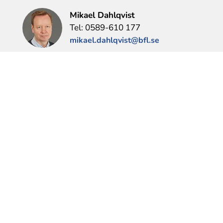
Mikael Dahlqvist
Tel: 0589-610 177
mikael.dahlqvist@bfl.se
Heléne Gunnarsson
Tel: 0589-35 87 07
helene.gunnarsson@bfl.se
Söker du efter en bostad?
Fyll i en intresseanmälan >>
Maila oss om du har några frågor.
Karin Tollstén
E-post:
karin.tollsten@bfl.se
Eva Bertilsson