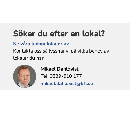
Söker du efter en lokal?
Se våra lediga lokaler >>
Kontakta oss så lyssnar vi på vilka behov av
lokaler du har.
Mikael Dahlqvist
Tel: 0589-610 177
mikael.dahlqvist@bfl.se
Heléne Gunnarsson
Tel: 0589-35 87 07
helene.gunnarsson@bfl.se