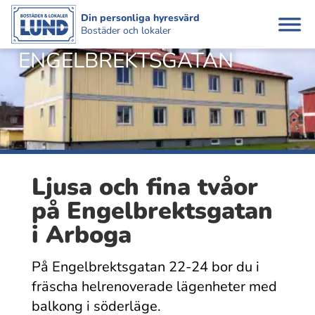
Din personliga hyresvärd
Bostäder och lokaler
ENGELBREKTS­GATAN
Ljusa och fina tvåor
på Engelbrektsgatan
i Arboga
På Engelbrektsgatan 22-24 bor du i
fräscha helrenoverade lägenheter med
balkong i söderläge.