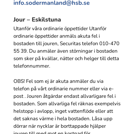
info.sodermanland@hsb.se
Jour – Eskilstuna
Utanför våra ordinarie öppettider Utanför
ordinarie öppettider anmäls akuta fel i
bostaden till jouren, Securitas telefon 010-470
55 39. Du anmäler även störningar i bostaden
som sker på kvällar, nätter och helger till detta
telefonnummer.
OBS! Fel som ej är akuta anmäler du via
telefon på vårt ordinarie nummer eller via e-
post . Jouren åtgärdar endast allvarligare fel i
bostaden. Som allvarliga fel räknas exempelvis
helstopp i avlopp, inget vattenflöde eller att
det saknas värme i hela bostaden. Låsa upp
dörrar när nycklar är borttappade hjälper
jouren till med mot en kostnad för