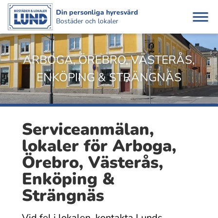
Din personliga hyresvärd
Bostäder och lokaler
ARBOGA, ÖREBRO, VÄSTERÅS,
ENKÖPING & STRÄNGNÄS
Service­anmälan,
lokaler för Arboga,
Örebro, Västerås,
Enköping &
Strängnäs
Vid fel i lokalen, kontakta Lunds