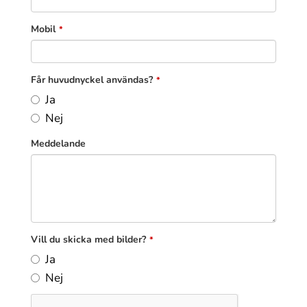
Mobil
*
Får huvudnyckel användas?
*
Ja
Nej
Your
Meddelande
Website
*
Vill du skicka med bilder?
*
Ja
Nej