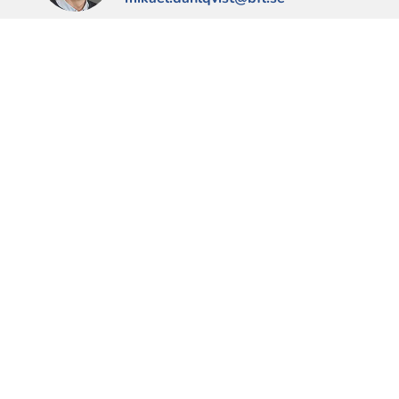
Heléne Gunnarsson
Tel: 0589-35 87 07
helene.gunnarsson@bfl.se
Söker du efter en bostad?
Fyll i en intresseanmälan >>
Maila oss om du har några frågor.
Karin Tollstén
E-post:
karin.tollsten@bfl.se
Eva Bertilsson
E-post:
eva.bertilsson@bfl.se