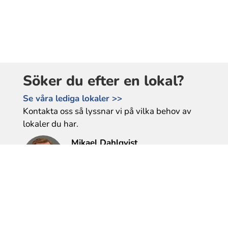
Söker du efter en lokal?
Se våra lediga lokaler >>
Kontakta oss så lyssnar vi på vilka behov av
lokaler du har.
Mikael Dahlqvist
Tel: 0589-610 177
mikael.dahlqvist@bfl.se
Heléne Gunnarsson
Tel: 0589-35 87 07
helene.gunnarsson@bfl.se