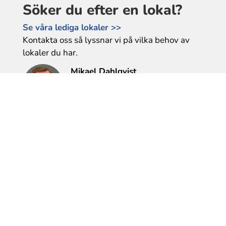
Söker du efter en lokal?
Se våra lediga lokaler >>
Kontakta oss så lyssnar vi på vilka behov av
lokaler du har.
Mikael Dahlqvist
Tel: 0589-610 177
mikael.dahlqvist@bfl.se
Heléne Gunnarsson
Tel: 0589-35 87 07
helene.gunnarsson@bfl.se
Söker du efter en bostad?
Fyll i en intresseanmälan >>
Maila oss om du har några frågor.