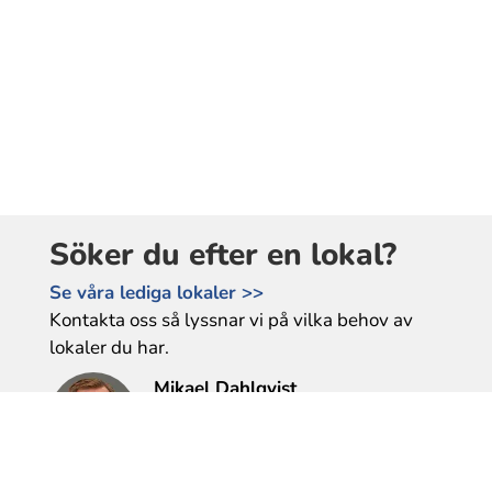
Söker du efter en lokal?
Se våra lediga lokaler >>
Kontakta oss så lyssnar vi på vilka behov av
lokaler du har.
Mikael Dahlqvist
Tel: 0589-610 177
mikael.dahlqvist@bfl.se
Heléne Gunnarsson