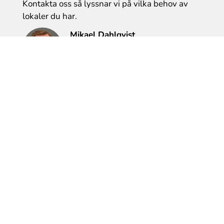
Kontakta oss så lyssnar vi på vilka behov av
lokaler du har.
Mikael Dahlqvist
Tel: 0589-610 177
mikael.dahlqvist@bfl.se
Heléne Gunnarsson
Tel: 0589-35 87 07
helene.gunnarsson@bfl.se
Söker du efter en bostad?
Fyll i en intresseanmälan >>
Maila oss om du har några frågor.
Karin Tollstén
E-post:
karin.tollsten@bfl.se