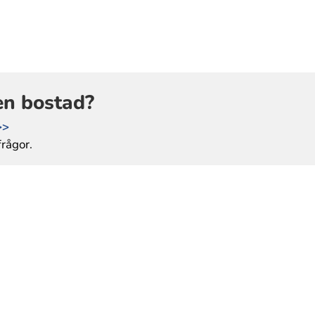
en bostad?
>>
rågor.
bfl.se
n
@bfl.se