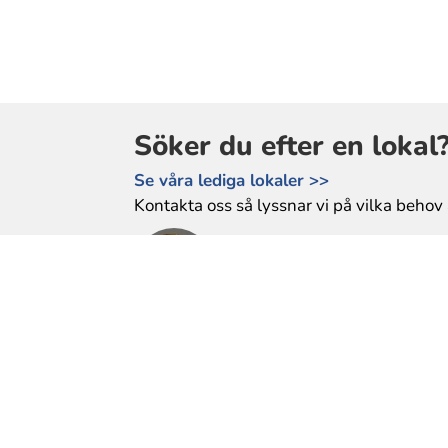
Söker du efter en lokal
Se våra lediga lokaler >>
Kontakta oss så lyssnar vi på vilka behov 
Mikael Dahlqvist
Tel: 0589-610 177
mikael.dahlqvist@bfl.se
Heléne Gunnarsson
Tel: 0589-35 87 07
helene.gunnarsson@bfl.se