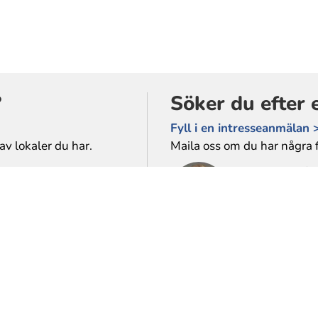
?
Söker du efter 
Fyll i en intresseanmälan 
av lokaler du har.
Maila oss om du har några f
Karin Tollstén
E-post:
karin.tollsten@
Eva Bertilsso
E-post:
eva.bertilsson