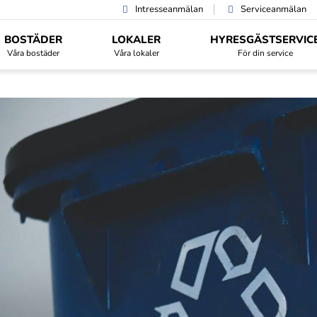
Intresseanmälan
Serviceanmälan
BOSTÄDER
LOKALER
HYRESGÄST­SERVIC
Våra bostäder
Våra lokaler
För din service