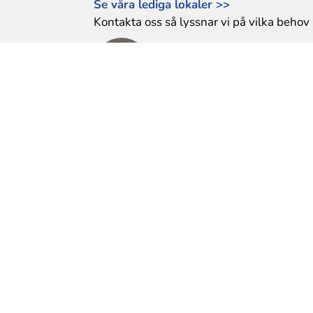
Se våra lediga lokaler >>
Kontakta oss så lyssnar vi på vilka behov 
Mikael Dahlqvist
Tel: 0589-610 177
mikael.dahlqvist@bfl.se
Heléne Gunnarsson
Tel: 0589-35 87 07
helene.gunnarsson@bfl.se
KONTAKTINFORMATION
Byggnadsfirman Lund AB
Box 145, 732 23 Arboga
Besöksadress: Herrgårdsgatan 21
Telefon: 0589-61 01 60