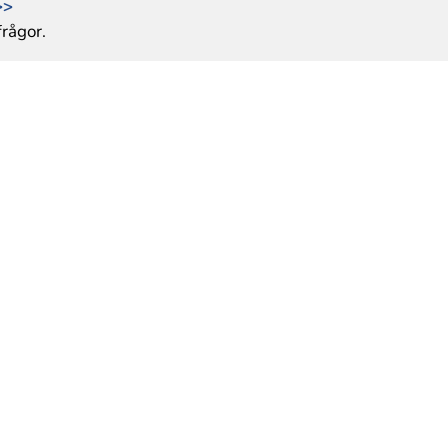
>>
rågor.
bfl.se
n
@bfl.se
RA INTRESSEBOLAG
ljande intressebolag som samtliga