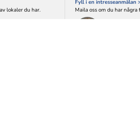
Fyll i en intresseanmälan 
av lokaler du har.
Maila oss om du har några f
Karin Tollstén
E-post:
karin.tollsten@
Eva Bertilsso
E-post:
eva.bertilsson
HYRESGÄSTSERVICE
VÅ
Kontakta oss
Intresseanmälan
Din bostad
Serviceanmälan – Bostad
Serviceanmälan – Lokal
Fö