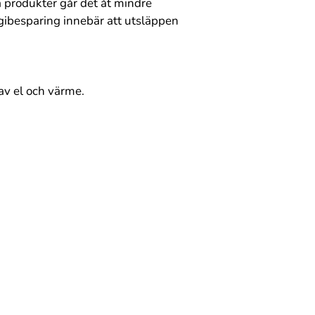
a produkter går det åt mindre
gibesparing innebär att utsläppen
 av el och värme.