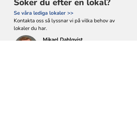
Söker du efter en lokal?
Se våra lediga lokaler >>
Kontakta oss så lyssnar vi på vilka behov av
lokaler du har.
Mikael Dahlqvist
Tel: 0589-610 177
mikael.dahlqvist@bfl.se
Heléne Gunnarsson
Tel: 0589-35 87 07
helene.gunnarsson@bfl.se
Söker du efter en bostad?
Fyll i en intresseanmälan >>
Maila oss om du har några frågor.