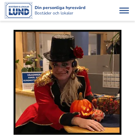
Din personliga hyresvärd
Bostäder och lokaler