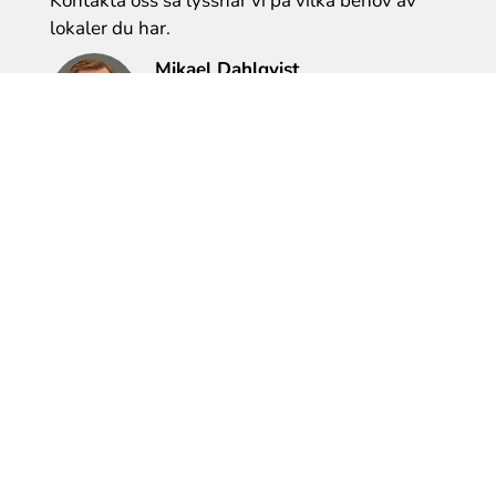
Kontakta oss så lyssnar vi på vilka behov av
lokaler du har.
Mikael Dahlqvist
Tel: 0589-610 177
mikael.dahlqvist@bfl.se
Heléne Gunnarsson
Tel: 0589-35 87 07
helene.gunnarsson@bfl.se
Söker du efter en bostad?
Fyll i en intresseanmälan >>
Maila oss om du har några frågor.
Karin Tollstén
E-post:
karin.tollsten@bfl.se